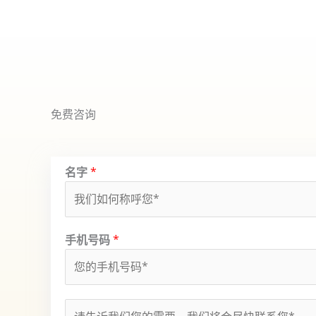
免费咨询
名字
*
手机号码
*
咨