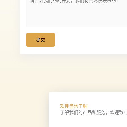
询
*
提交
欢迎咨询了解
了解我们的产品和服务，欢迎致