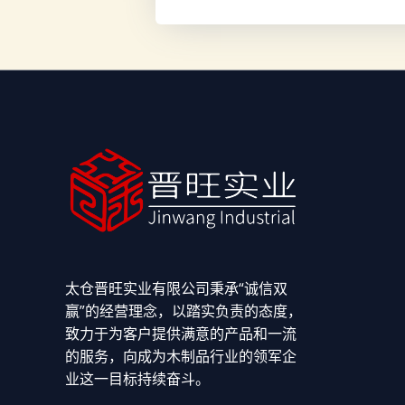
太仓晋旺实业有限公司秉承“诚信双
赢”的经营理念，以踏实负责的态度，
致力于为客户提供满意的产品和一流
的服务，向成为木制品行业的领军企
业这一目标持续奋斗。