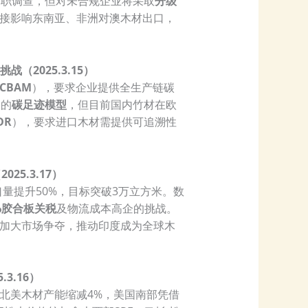
尽职调查，但对未合规企业将采取
分级
接影响东南亚、非洲对澳木材出口，
（2025.3.15）
CBAM
），要求企业提供全生产链碳
骤的
碳足迹模型
，但目前国内竹材在欧
DR
），要求进口木材需提供可追溯性
25.3.17）
口量提升50%，目标突破3万立方米。数
%胶合板关税
及物流成本高企的挑战。
加大市场争夺，推动印度成为全球木
3.16）
北美木材产能缩减4%，美国南部凭借