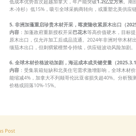
低成本优势首次超越加拿大，年产能突破
1.2亿立方米
。南
木-冷杉）低15%，吸引全球采购商转向，或重塑北美供应
5. 非洲加蓬重启珍贵木材开采，喀麦隆收紧原木出口（2025.
内容
：加蓬政府重新授权开采
巴花木
等高价值硬木，目标提
原木出口，仅允许加工后成品流通。2024年非洲对华木材
缅茄木出口，但刺猬紫檀禁令持续，供应链波动风险加剧。
6. 全球木材价格波动加剧，海运成本成关键变量（2025.3.1
内容
：受集装箱短缺和北美住宅需求激增影响，全球木材价
能缩减4%，加拿大不列颠哥伦比亚省损失超40%。分析预测
价格或回落10%-15%。
us Post