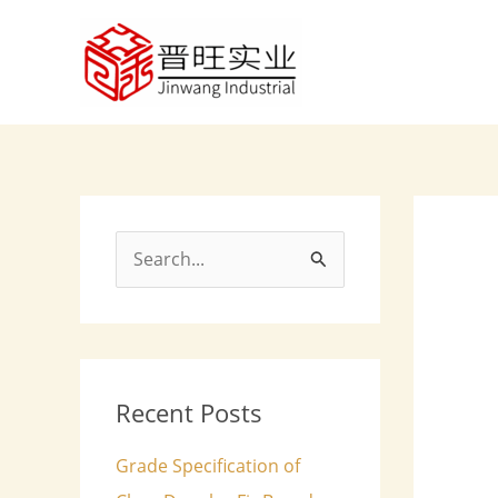
Skip
to
content
S
e
a
r
c
Recent Posts
h
Grade Specification of
f