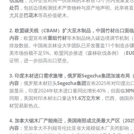
估流程
，允许企业对同一供应商的木材在12个月内免重复
处罚
，包括边境检测技术严查物种与原产地声明。此举将直
尤其是
巴花木
等高价值硬木。
2. 欧盟碳关税（CBAM）扩大至木制品，中国竹材出口面临挑战
内容
：欧盟宣布将
重组竹材
等木制品纳入碳边境调节机制（
排放数据。中国南京林业大学团队已开发覆盖11个制造步
美市场份额不足5%。欧盟同步推进《森林砍伐条例》（
EU
证明，进一步抬高出口壁垒。
3. 印度木材进口需求激增，俄罗斯Segezha集团加速布局（20
内容
：俄罗斯木材巨头
Segezha集团
宣布2025年对印度出
据显示，印度2024年软木进口量同比增长40%，但面临
30
同期，美国对印木材出口量达
11.6万立方米
，巴西、德国亦
材贸易新热点。
4. 加拿大锯木厂产能南迁，美国南部成北美最大产区（2025.
内容
：受加拿大不列颠哥伦比亚省大规模锯木厂关闭影响，