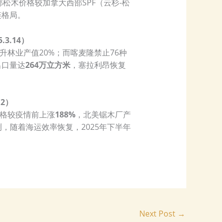
部松木价格较加拿大西部SPF（云杉-松
链格局。
3.14）
升林业产值20%；而喀麦隆禁止76种
出口量达
264万立方米
，塞拉利昂恢复
2）
格较疫情前上涨
188%
，北美锯木厂产
，随着海运效率恢复，2025年下半年
Next Post
→