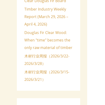
Clear Douglas Fir Board
o
Timber Industry Weekly
r
Report (March 29, 2026 –
:
April 4, 2026)
Douglas Fir Clear Wood:
When "time" becomes the
only raw material of timber
木材行业周报（2026/3/22-
2026/3/28）
木材行业周报（2026/3/15-
2026/3/21）