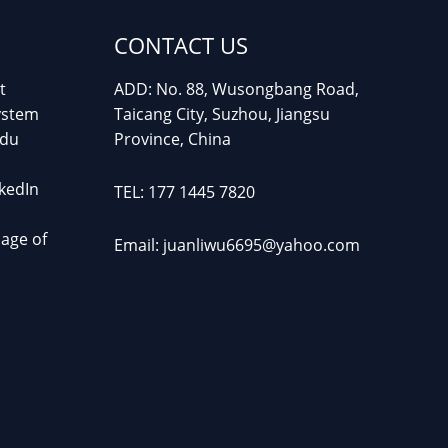
CONTACT US
t
ADD: No. 88, Wusongbang Road,
ystem
Taicang City, Suzhou, Jiangsu
idu
Province, China
kedIn
TEL: 177 1445 7820
page of
Email: juanliwu6695@yahoo.com