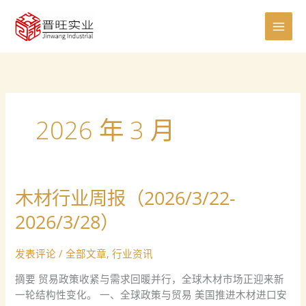
跳
至
内
容
2026 年 3 月
木材行业周报（2026/3/22-
木
材
2026/3/28）
行
业
发表评论
/
全部文章
,
行业资讯
周
报
摘要 贸易政策收紧与需求回暖并行，全球木材市场正迎来新
（2026/3/22-
一轮结构性变化。 一、全球政策与贸易 美国推进木材进口安
2026/3/28）