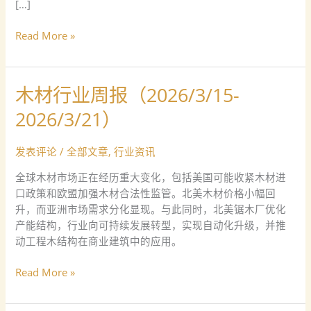
[…]
Read More »
木材行业周报（2026/3/15-
木
材
2026/3/21）
行
业
发表评论
/
全部文章
,
行业资讯
周
报
全球木材市场正在经历重大变化，包括美国可能收紧木材进
（2026/3/15-
口政策和欧盟加强木材合法性监管。北美木材价格小幅回
2026/3/21）
升，而亚洲市场需求分化显现。与此同时，北美锯木厂优化
产能结构，行业向可持续发展转型，实现自动化升级，并推
动工程木结构在商业建筑中的应用。
Read More »