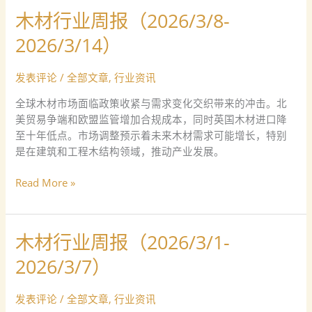
木材行业周报（2026/3/8-
木
材
2026/3/14）
行
业
发表评论
/
全部文章
,
行业资讯
周
报
全球木材市场面临政策收紧与需求变化交织带来的冲击。北
（2026/3/8-
美贸易争端和欧盟监管增加合规成本，同时英国木材进口降
2026/3/14）
至十年低点。市场调整预示着未来木材需求可能增长，特别
是在建筑和工程木结构领域，推动产业发展。
Read More »
木材行业周报（2026/3/1-
木
材
2026/3/7）
行
业
发表评论
/
全部文章
,
行业资讯
周