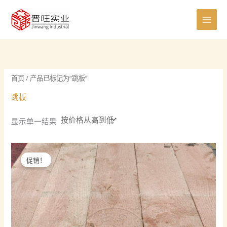
跳
0
8
8
5
6
7
0
4
4
2
1
7
1
至
个
个
个
个
个
个
个
0
个
个
5
个
1
内
产
产
产
产
产
产
产
个
产
产
个
产
个
容
品
品
品
品
品
品
品
产
品
品
产
品
产
品
品
品
首页
/ 产品已标记为“跳板”
跳板
显示单一结果
促销！