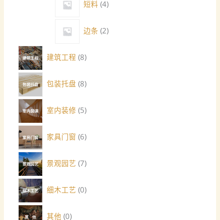
短料
4
边条
2
建筑工程
8
包装托盘
8
室内装修
5
家具门窗
6
景观园艺
7
细木工艺
0
其他
0