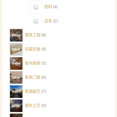
短料
4
边条
2
建筑工程
8
包装托盘
8
室内装修
5
家具门窗
6
景观园艺
7
细木工艺
0