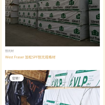
刨光材
West Fraser 加松SPF刨光规格材
促销！
促销！