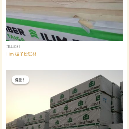
加工原料
Ilim 樟子松锯材
促销！
促销！