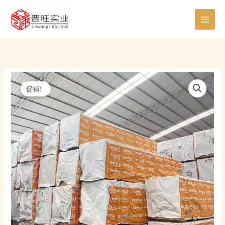
跳
0
8
8
5
6
7
0
4
4
2
1
7
1
至
个
个
个
个
个
个
个
0
个
个
5
个
1
内
产
产
产
产
产
产
产
个
产
产
个
产
个
容
品
品
品
品
品
品
品
产
品
品
产
品
产
品
品
品
促销！