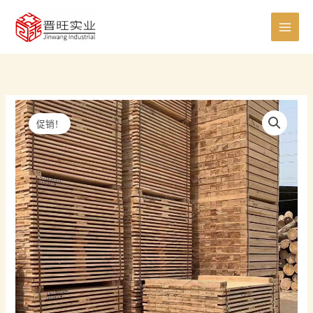
跳
0
8
8
5
6
7
0
4
4
2
1
7
1
至
个
个
个
个
个
个
个
0
个
个
5
个
1
内
产
产
产
产
产
产
产
个
产
产
个
产
个
容
品
品
品
品
品
品
品
产
品
品
产
品
产
品
品
品
促销！