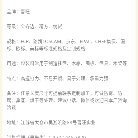
品牌：晋旺
等级：全齐边、精方、统货
规格：ECR、路凯LOSCAM、京东、EPAL、CHEP集保、国
标、欧标、美标等标准规格及定制规格
用途：包装料常用于制造托盘、木箱、围板、盘具、木架等
特点：高握钉力、不易开裂、易于处理、承重力强
备注：任意长度尺寸可提前联系定制加工，可做防霉、防
腐、熏蒸、烘干等处理，建议电话、微信或欢迎来本厂咨询
洽谈
地址：江苏省太仓市吴淞浜路88号晋旺实业
销售经理（吴先生）：177 1445 7820