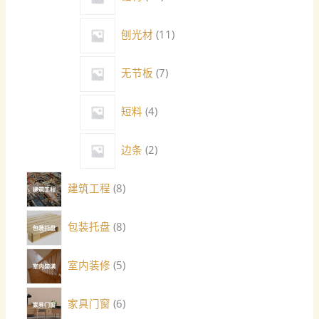
刨光材
11
无节板
7
短料
4
边条
2
建筑工程
8
包装托盘
8
室内装修
5
家具门窗
6