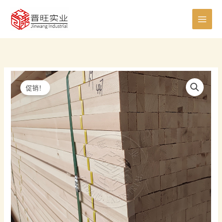
跳
0
8
8
5
6
7
0
4
4
2
1
7
1
至
个
个
个
个
个
个
个
0
个
个
5
个
1
内
产
产
产
产
产
产
产
个
产
产
个
产
个
容
品
品
品
品
品
品
品
产
品
品
产
品
产
品
品
品
促销！