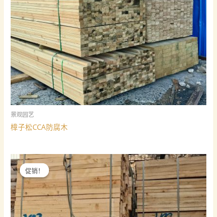
景观园艺
樟子松CCA防腐木
促销！
促销！