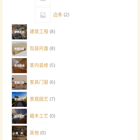
边条
2
建筑工程
8
包装托盘
8
室内装修
5
家具门窗
6
景观园艺
7
细木工艺
0
其他
0