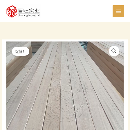
跳
0
8
8
5
6
7
0
4
4
2
1
7
1
至
个
个
个
个
个
个
个
0
个
个
5
个
1
内
产
产
产
产
产
产
产
个
产
产
个
产
个
容
品
品
品
品
品
品
品
产
品
品
产
品
产
品
品
品
促销！