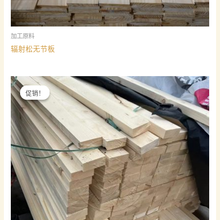
加工原料
辐射松无节板
促销！
促销！