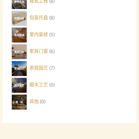
建筑工程
8
包装托盘
8
室内装修
5
家具门窗
6
景观园艺
7
细木工艺
0
其他
0