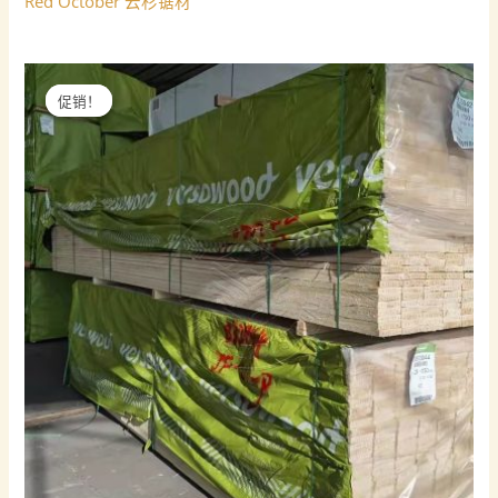
Red October 云杉锯材
促销！
促销！