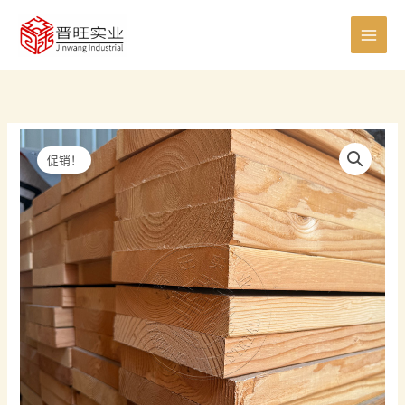
跳
0
8
8
5
6
7
0
4
4
2
1
7
1
至
个
个
个
个
个
个
个
0
个
个
5
个
1
内
产
产
产
产
产
产
产
个
产
产
个
产
个
容
品
品
品
品
品
品
品
产
品
品
产
品
产
品
品
品
促销！