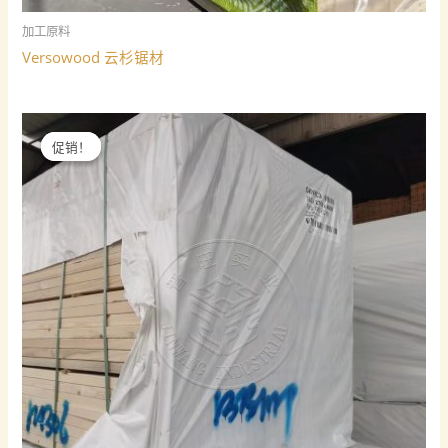
加工原料
Versowood 云杉锯材
促销！
促销！