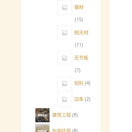
锯材
15
刨光材
11
无节板
7
短料
4
边条
2
建筑工程
8
包装托盘
8