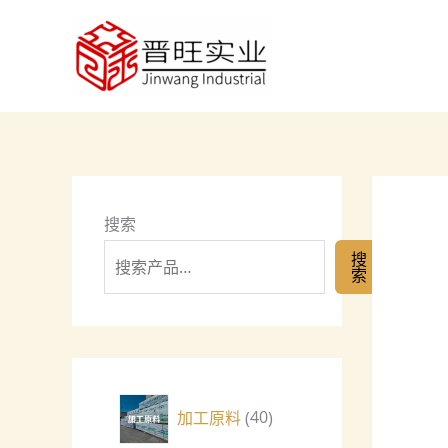
跳
0
8
8
5
6
7
0
4
7
1
1
4
2
至
个
个
个
个
个
个
个
0
个
5
1
个
个
内
产
产
产
产
产
产
产
个
产
个
个
产
产
容
品
品
品
品
品
品
品
产
品
产
产
品
品
品
品
品
搜索
搜
索
加工原料
40