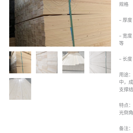
规格
– 厚
– 宽度
等
– 长度
用途
中，
支撑
特点
光倒
备注