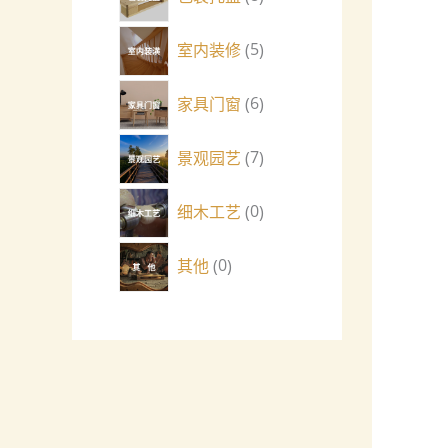
室内装修
5
家具门窗
6
景观园艺
7
细木工艺
0
其他
0