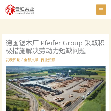
跳
至
内
容
德国锯木厂 Pfeifer Group 采取积
极措施解决劳动力短缺问题
发表评论
/
全部文章
,
行业资讯