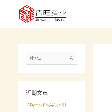
跳
至
内
容
搜
索
：
近期文章
花旗松无节板等级说明