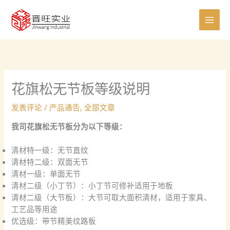
跳
至
内
容
花旗松无节板等级说明
发表评论
/
产品通告
,
全部文章
我司花旗松无节板分为以下等级：
清材特一级：无节直纹
清材特二级：双面无节
清材一级：单面无节
清材二级（小丁节）：小丁节可修补适用于地板
清材二级（大节板）：大节可取大面积清材，适用于家具、
工艺品等用途
优选级：带节精美纹路板