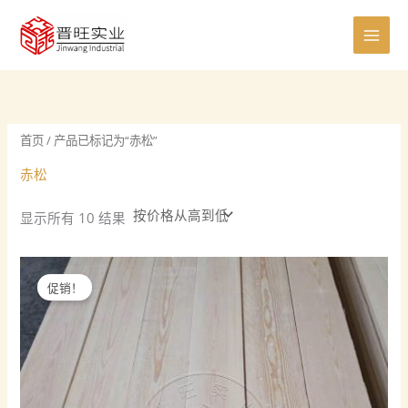
按
跳
0
8
8
5
6
7
0
4
4
2
1
7
1
价
至
格
个
个
个
个
个
个
个
0
个
个
5
个
1
排
内
序：
产
产
产
产
产
产
产
个
产
产
个
产
个
从
容
高
品
品
品
品
品
品
品
产
品
品
产
品
产
到
低
品
品
品
首页
/ 产品已标记为“赤松”
赤松
显示所有 10 结果
促销！