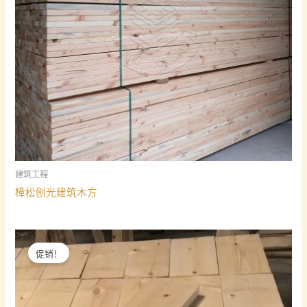
建筑工程
樟松刨光建筑木方
促销！