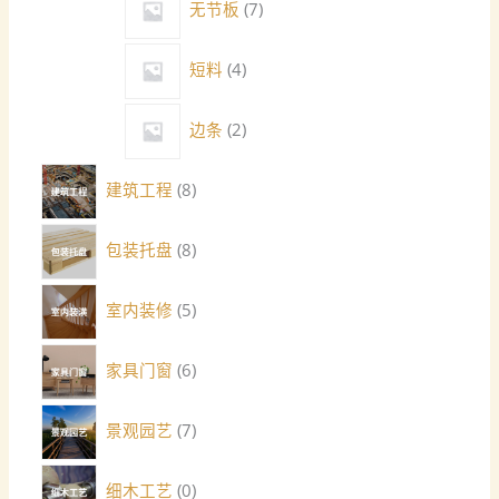
无节板
7
短料
4
边条
2
建筑工程
8
包装托盘
8
室内装修
5
家具门窗
6
景观园艺
7
细木工艺
0