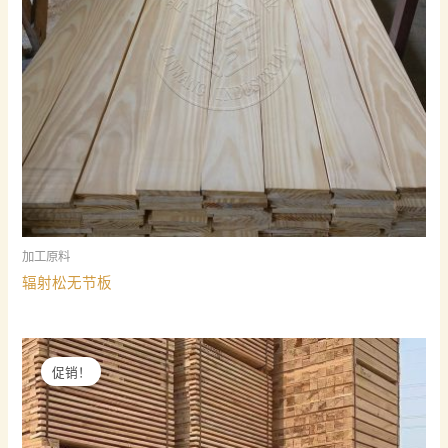
加工原料
辐射松无节板
促销！