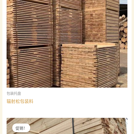
包装托盘
辐射松包装料
促销！