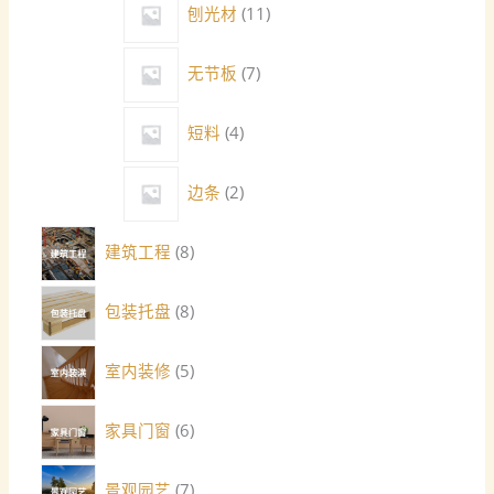
刨光材
11
无节板
7
短料
4
边条
2
建筑工程
8
包装托盘
8
室内装修
5
家具门窗
6
景观园艺
7