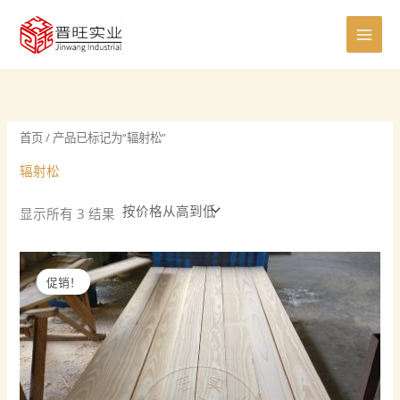
按
跳
0
8
8
5
6
7
0
4
4
2
1
7
1
价
至
格
个
个
个
个
个
个
个
0
个
个
5
个
1
排
内
序：
产
产
产
产
产
产
产
个
产
产
个
产
个
从
容
高
品
品
品
品
品
品
品
产
品
品
产
品
产
到
低
品
品
品
首页
/ 产品已标记为“辐射松”
辐射松
显示所有 3 结果
促销！