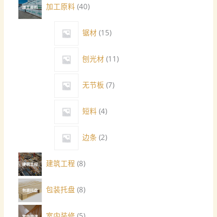
加工原料
40
锯材
15
刨光材
11
无节板
7
短料
4
边条
2
建筑工程
8
包装托盘
8
室内装修
5