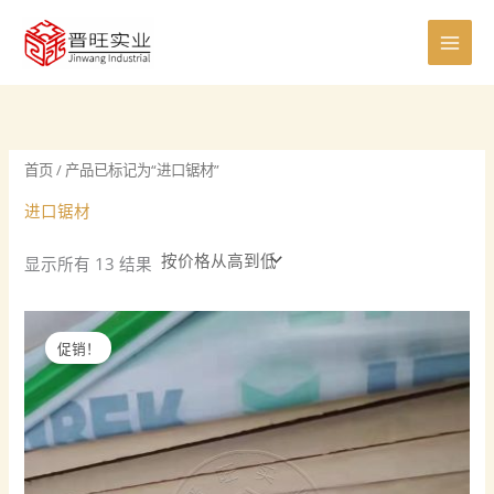
按
跳
0
8
8
5
6
7
0
4
4
2
1
7
1
价
至
格
个
个
个
个
个
个
个
0
个
个
5
个
1
排
内
序：
产
产
产
产
产
产
产
个
产
产
个
产
个
从
容
高
品
品
品
品
品
品
品
产
品
品
产
品
产
到
低
品
品
品
首页
/ 产品已标记为“进口锯材”
进口锯材
显示所有 13 结果
促销！