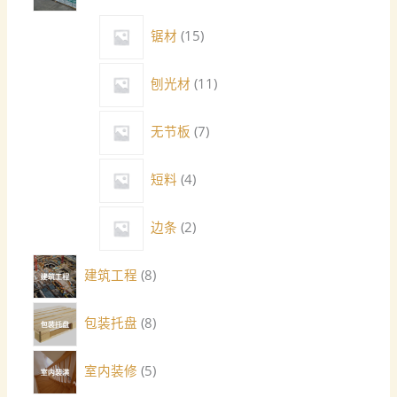
锯材
15
刨光材
11
无节板
7
短料
4
边条
2
建筑工程
8
包装托盘
8
室内装修
5