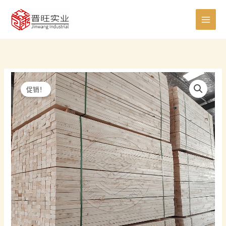
跳
0
8
8
5
6
7
0
4
4
2
1
7
1
至
个
个
个
个
个
个
个
0
个
个
5
个
1
内
产
产
产
产
产
产
产
个
产
产
个
产
个
容
品
品
品
品
品
品
品
产
品
品
产
品
产
品
品
品
促销！