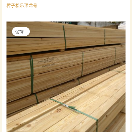
樟子松吊顶龙骨
促销！
促销！