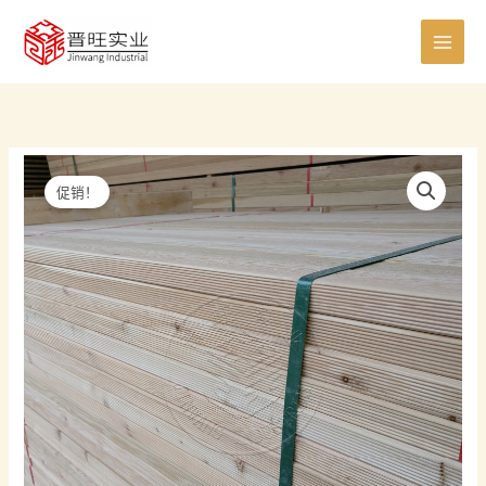
跳
0
8
8
5
6
7
0
4
4
2
1
7
1
至
个
个
个
个
个
个
个
0
个
个
5
个
1
内
产
产
产
产
产
产
产
个
产
产
个
产
个
容
品
品
品
品
品
品
品
产
品
品
产
品
产
品
品
品
促销！