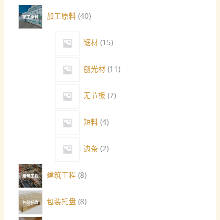
加工原料
40
锯材
15
刨光材
11
无节板
7
短料
4
边条
2
建筑工程
8
包装托盘
8