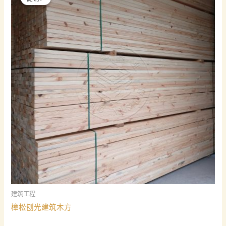
建筑工程
樟松刨光建筑木方