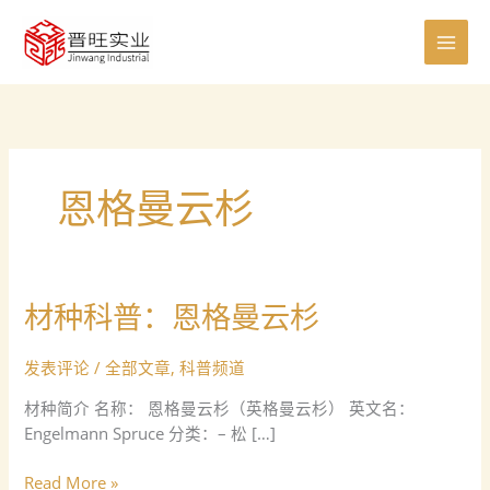
跳
至
内
容
恩格曼云杉
材种科普：恩格曼云杉
材
种
科
发表评论
/
全部文章
,
科普频道
普：
材种简介 名称： 恩格曼云杉（英格曼云杉） 英文名：
恩
Engelmann Spruce 分类：– 松 […]
格
曼
Read More »
云