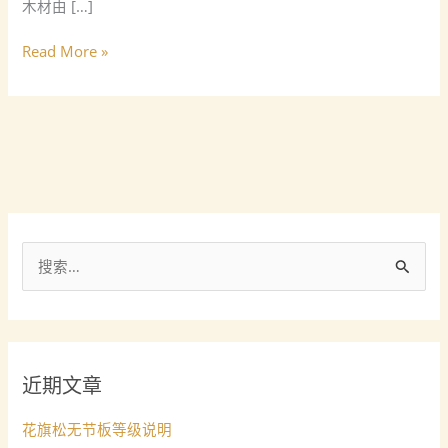
木材由 […]
减
少
Read More »
木
质
素，
提
高
杨
木
的
碳
搜
含
量
索
：
近期文章
花旗松无节板等级说明