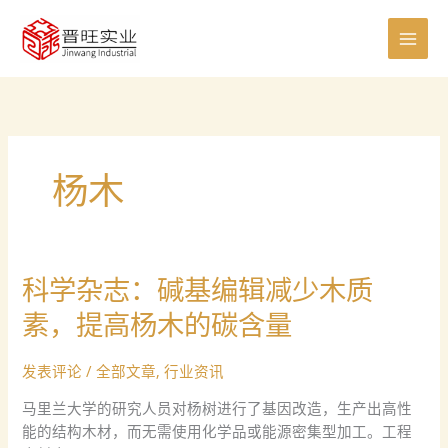
跳
至
内
容
杨木
科学杂志：碱基编辑减少木质
科
学
素，提高杨木的碳含量
杂
志：
发表评论
/
全部文章
,
行业资讯
碱
基
马里兰大学的研究人员对杨树进行了基因改造，生产出高性
编
能的结构木材，而无需使用化学品或能源密集型加工。工程
辑