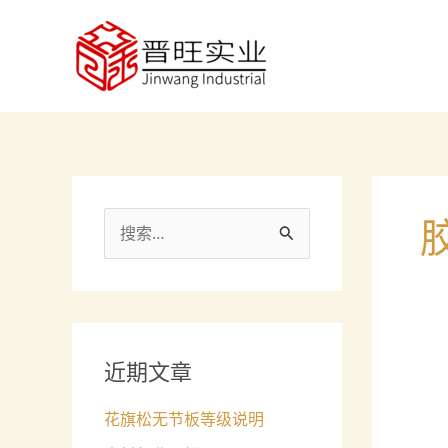
跳
至
内
容
搜
索
：
近期文章
花旗松无节板等级说明