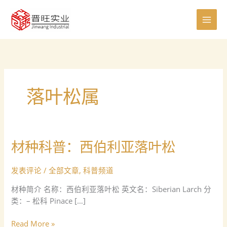
跳
至
内
容
落叶松属
材种科普：西伯利亚落叶松
材
种
科
发表评论
/
全部文章
,
科普频道
普：
材种简介 名称：西伯利亚落叶松 英文名：Siberian Larch 分
西
类：– 松科 Pinace […]
伯
利
Read More »
亚