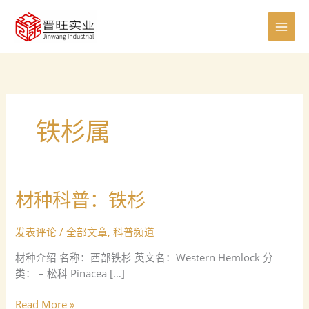
跳
至
内
容
铁杉属
材种科普：铁杉
材
种
科
发表评论
/
全部文章
,
科普频道
普：
材种介绍 名称：西部铁杉 英文名：Western Hemlock 分
铁
类： – 松科 Pinacea […]
杉
Read More »